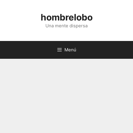
Saltar
al
hombrelobo
contenido
Una mente dispersa
Menú