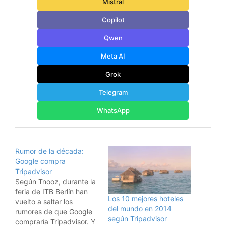
Mistral
Copilot
Qwen
Meta AI
Grok
Telegram
WhatsApp
Rumor de la década:
Google compra
Tripadvisor
Según Tnooz, durante la
feria de ITB Berlín han
Los 10 mejores hoteles
vuelto a saltar los
del mundo en 2014
rumores de que Google
según Tripadvisor
compraría Tripadvisor. Y