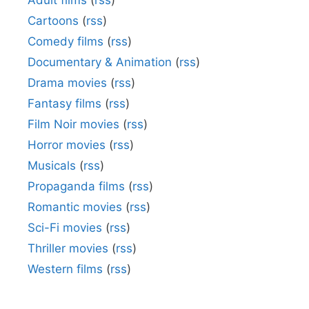
Adult films
(
rss
)
Cartoons
(
rss
)
Comedy films
(
rss
)
Documentary & Animation
(
rss
)
Drama movies
(
rss
)
Fantasy films
(
rss
)
Film Noir movies
(
rss
)
Horror movies
(
rss
)
Musicals
(
rss
)
Propaganda films
(
rss
)
Romantic movies
(
rss
)
Sci-Fi movies
(
rss
)
Thriller movies
(
rss
)
Western films
(
rss
)