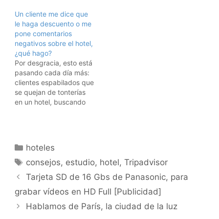
en parte tiene sentido:
Un cliente me dice que
Google lleva varios
le haga descuento o me
meses empujando sus
pone comentarios
sitios de viajes, Por
negativos sobre el hotel,
ejemplo, en Google
¿qué hago?
flights ya se pueden
Por desgracia, esto está
buscar vuelos
pasando cada día más:
directamente desde
clientes espabilados que
Google, en Google Maps
se quejan de tonterías
aparecen…
en un hotel, buscando
sacar un descuento. Que
amenazan al hotelero
con poner comentarios
negativos en Tripadvisor,
Categorías
hoteles
o en Booking o en su
Etiquetas
propio blog a no ser que
consejos
,
estudio
,
hotel
,
Tripadvisor
les den algo a cambio.
Tarjeta SD de 16 Gbs de Panasonic, para
¿Qué…
grabar vídeos en HD Full [Publicidad]
Hablamos de París, la ciudad de la luz