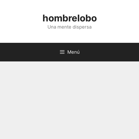
Saltar
al
hombrelobo
contenido
Una mente dispersa
Menú