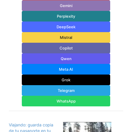
Gemini
Perplexity
DeepSeek
Mistral
Copilot
Qwen
Meta AI
Grok
Telegram
WhatsApp
Viajando: guarda copia
de tu pasaporte en tu