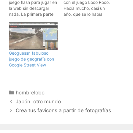
juego flash para jugar en
con el juego Loco Roco.
la web sin descargar
Hacía mucho, casi un
nada. La primera parte
año, que se lo había
es gratuita, después hay
visto a Pau, y me
que pagar. Id a
parecíó un juego
Rocketbirds Revolution
maravilloso. Pues bien,
para jugarlo. Que lo
después de dos días
disfrutéis. Visto en
jugando con él, me
Boingboing.
parece más maravilloso
Geoguessr, fabuloso
todavía, es un juego
juego de geografía con
divertido, simpático,…
Google Street View
Categorías
hombrelobo
Japón: otro mundo
Crea tus favicons a partir de fotografías