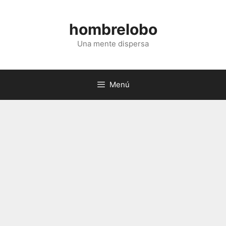
Saltar
al
hombrelobo
contenido
Una mente dispersa
Menú