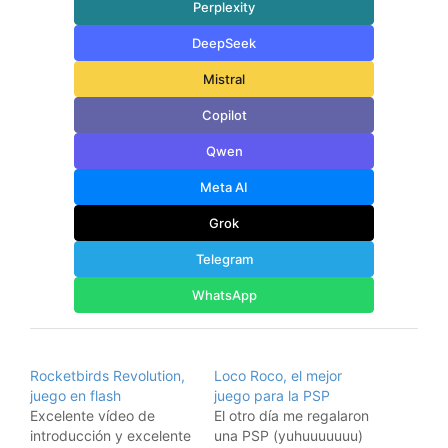
Perplexity
DeepSeek
Mistral
Copilot
Qwen
Meta AI
Grok
Telegram
WhatsApp
Rocketbirds Revolution,
Loco Roco, el mejor
juego en flash
juego para la PSP
Excelente vídeo de
El otro día me regalaron
introducción y excelente
una PSP (yuhuuuuuuu)