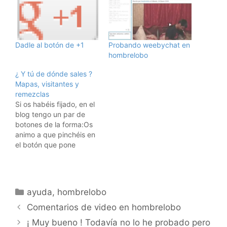
Dadle al botón de +1
Probando weebychat en
hombrelobo
¿ Y tú de dónde sales ?
Mapas, visitantes y
remezclas
Si os habéis fijado, en el
blog tengo un par de
botones de la forma:Os
animo a que pinchéis en
el botón que pone
Geovisitors, donde
veréis de donde han
venido los los visitantes
a hombrelobo en las
Categorías
ayuda
,
hombrelobo
últimas 24 horas. Esa
información ha estado
Comentarios de video en hombrelobo
disponible hace mucho
¡ Muy bueno ! Todavía no lo he probado pero
para los…