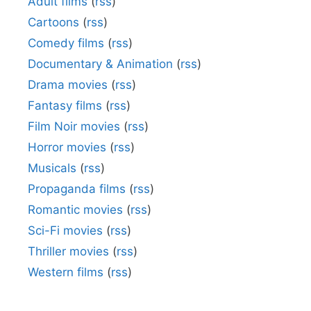
Adult films
(
rss
)
Cartoons
(
rss
)
Comedy films
(
rss
)
Documentary & Animation
(
rss
)
Drama movies
(
rss
)
Fantasy films
(
rss
)
Film Noir movies
(
rss
)
Horror movies
(
rss
)
Musicals
(
rss
)
Propaganda films
(
rss
)
Romantic movies
(
rss
)
Sci-Fi movies
(
rss
)
Thriller movies
(
rss
)
Western films
(
rss
)