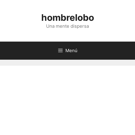
Saltar
al
hombrelobo
contenido
Una mente dispersa
Menú