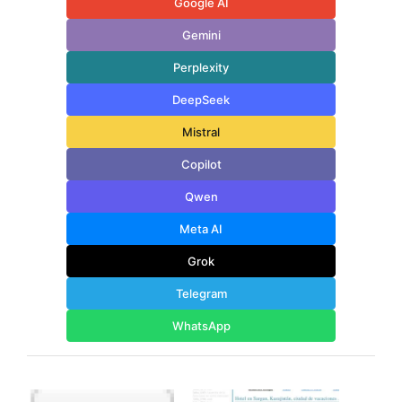
Google AI
Gemini
Perplexity
DeepSeek
Mistral
Copilot
Qwen
Meta AI
Grok
Telegram
WhatsApp