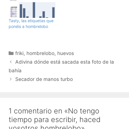
mente dispersa". Ahora
mismo tengo un título
que dice "hombrelobo:
Vídeos de viaje".…
Tasty, las etiquetas que
ponéis a hombrelobo
Categorías
friki
,
hombrelobo
,
huevos
Adivina dónde está sacada esta foto de la
bahía
Secador de manos turbo
1 comentario en «No tengo
tiempo para escribir, haced
vosotros hombrelobo»