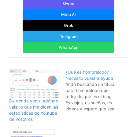
Qwen
Meta AI
Grok
Telegram
WhatsApp
¿Que es hombrelobo?
Necesito vuestra ayuda
Ando buscando un título
para hombrelobo que
refleje lo que es el blog.
De dónde venís, adónde
Es viajes, es sueños, es
vais; lo que me dicen las
vídeos y espero que sea
estadísticas de Youtube
ilusión para todos
de vosotros
vosotros. En el pasado
usaba el título completo
de "hombrelobo, una