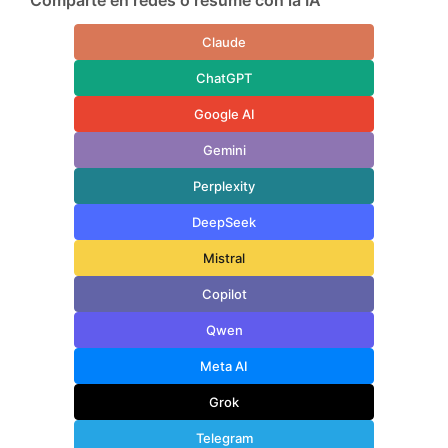
Claude
ChatGPT
Google AI
Gemini
Perplexity
DeepSeek
Mistral
Copilot
Qwen
Meta AI
Grok
Telegram