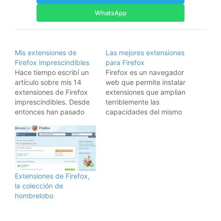
WhatsApp
Mis extensiones de
Las mejores extensiones
Firefox imprescindibles
para Firefox
Hace tiempo escribí un
Firefox es un navegador
artículo sobre mis 14
web que permite instalar
extensiones de Firefox
extensiones que amplian
imprescindibles. Desde
terriblemente las
entonces han pasado
capacidades del mismo
casi 9 meses, así que
(no como otros). Hace
voy a revisarlo,
tiempo escribí un artículo
mostrando las
sobre mis 14
extensiones nuevas que
extensiones de Firefox
he incorporado, y las
imprescindibles y
que todavía mantengo
después lo actualicé.
Extensiones de Firefox,
de aquella lista en mi
Desde entonces han
la colección de
navegador. Este es el
pasado más de un año,
hombrelobo
resultado: Mis
así que voy a revisarlo,
extensiones de Firefox…
mostrando las…