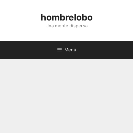
Saltar
al
hombrelobo
contenido
Una mente dispersa
Menú