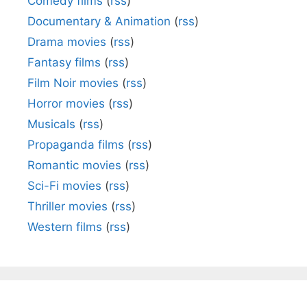
Comedy films
(
rss
)
Documentary & Animation
(
rss
)
Drama movies
(
rss
)
Fantasy films
(
rss
)
Film Noir movies
(
rss
)
Horror movies
(
rss
)
Musicals
(
rss
)
Propaganda films
(
rss
)
Romantic movies
(
rss
)
Sci-Fi movies
(
rss
)
Thriller movies
(
rss
)
Western films
(
rss
)