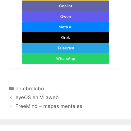
Copilot
Qwen
Meta AI
Grok
Telegram
WhatsApp
Categorías
hombrelobo
eyeOS en Vilaweb
FreeMind – mapas mentales