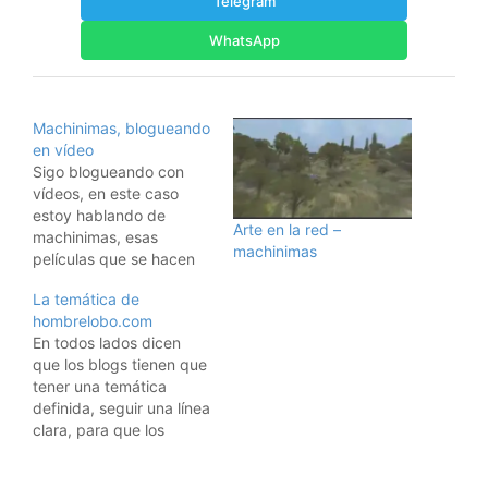
Telegram
WhatsApp
Machinimas, blogueando
en vídeo
Sigo blogueando con
vídeos, en este caso
estoy hablando de
Arte en la red –
machinimas, esas
machinimas
películas que se hacen
con videojuegos. Espero
La temática de
que os guste. Podéis
hombrelobo.com
insertar este vídeo en
En todos lados dicen
vuestro blog:
que los blogs tienen que
tener una temática
definida, seguir una línea
clara, para que los
visitantes no se
encuentren con