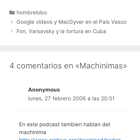
sorpresas o con cosas
que no esperaban. Que
Categorías
hombrelobo
si escribes sobre
historia, siempre
Google videos y MacGyver en el País Vasco
escribas sobre historia, y
Fon, Varsavsky y la tortura en Cuba
no cambies de tema.¡
Pues no me da…
4 comentarios en «Machinimas»
Anonymous
lunes, 27 febrero 2006 a las 20:51
En este podcast tambien hablan del
machinima