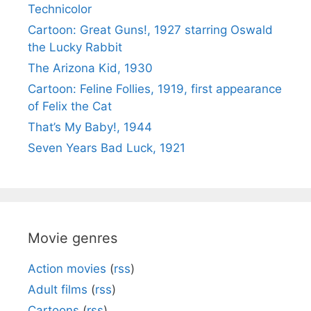
Technicolor
Cartoon: Great Guns!, 1927 starring Oswald
the Lucky Rabbit
The Arizona Kid, 1930
Cartoon: Feline Follies, 1919, first appearance
of Felix the Cat
That’s My Baby!, 1944
Seven Years Bad Luck, 1921
Movie genres
Action movies
(
rss
)
Adult films
(
rss
)
Cartoons
(
rss
)