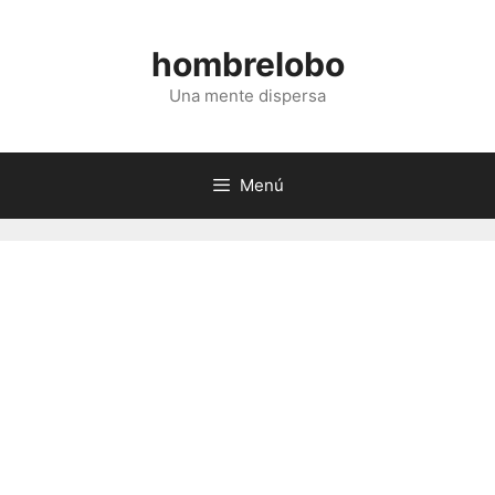
Saltar
al
hombrelobo
contenido
Una mente dispersa
Menú