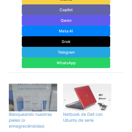
Copilot
Qwen
Meta AI
Grok
Telegram
WhatsApp
Blanqueando nuestras
Netbook de Dell con
pieles (o
Ubuntu de serie
ennegreciéndolas)