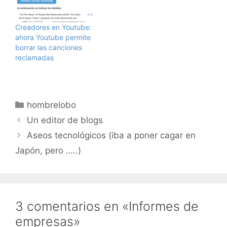
apoyar el desarrollo
tecnológico.Yo estoy
totalmente en
Creadores en Youtube:
desacuerdo. En España
ahora Youtube permite
la innovación está
borrar las canciones
muerta (en general,
reclamadas
como conjunto)…
Categorías
hombrelobo
Un editor de blogs
Aseos tecnológicos (iba a poner cagar en
Japón, pero …..)
3 comentarios en «Informes de
empresas»