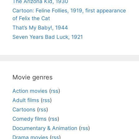
The Arizona Kid, 1930
Cartoon: Feline Follies, 1919, first appearance
of Felix the Cat
That’s My Baby!, 1944
Seven Years Bad Luck, 1921
Movie genres
Action movies
(
rss
)
Adult films
(
rss
)
Cartoons
(
rss
)
Comedy films
(
rss
)
Documentary & Animation
(
rss
)
Drama movies
(
rss
)