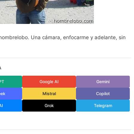
 hombrelobo. Una cámara, enfocarme y adelante, sin
A
PT
Google AI
Gemini
eek
Mistral
Copilot
AI
Grok
Telegram