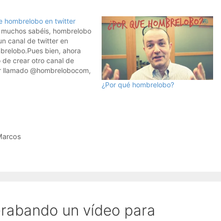
e hombrelobo en twitter
muchos sabéis, hombrelobo
un canal de twitter en
relobo.Pues bien, ahora
 de crear otro canal de
er llamado @hombrelobocom,
se publicarán solo los
¿Por qué hombrelobo?
los en hombrelobo, los
los en Travel y los mensajes
 foros de hombrelobo.Para
 que quiera seguir
ente el blog,…
Marcos
rabando un vídeo para