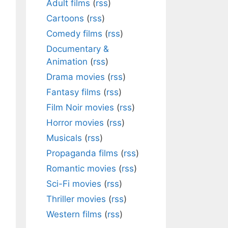
Adult films
(
rss
)
Cartoons
(
rss
)
Comedy films
(
rss
)
Documentary &
Animation
(
rss
)
Drama movies
(
rss
)
Fantasy films
(
rss
)
Film Noir movies
(
rss
)
Horror movies
(
rss
)
Musicals
(
rss
)
Propaganda films
(
rss
)
Romantic movies
(
rss
)
Sci-Fi movies
(
rss
)
Thriller movies
(
rss
)
Western films
(
rss
)