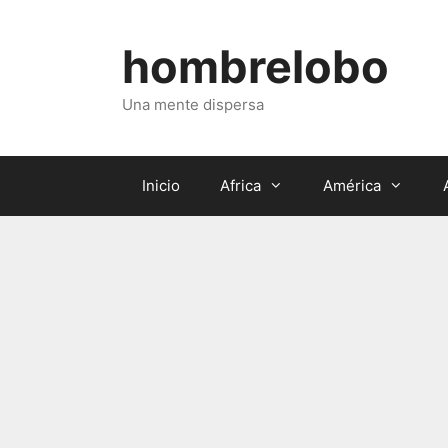
Saltar
al
hombrelobo
contenido
Una mente dispersa
Inicio
Africa
América