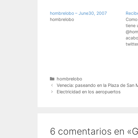
hombrelobo – June30, 2007
Recib
hombrelobo
Como 
tiene 
@homb
acabo
twitt
donde 
artícu
artícu
a los
que el
Categorías
hombrelobo
solam
Venecia: paseando en la Plaza de San 
Electricidad en los aeropuertos
6 comentarios en «G