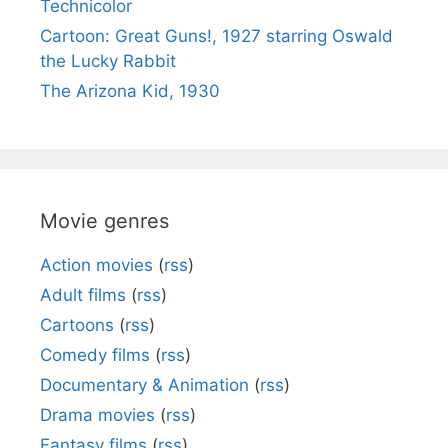
Technicolor
Cartoon: Great Guns!, 1927 starring Oswald
the Lucky Rabbit
The Arizona Kid, 1930
Movie genres
Action movies
(
rss
)
Adult films
(
rss
)
Cartoons
(
rss
)
Comedy films
(
rss
)
Documentary & Animation
(
rss
)
Drama movies
(
rss
)
Fantasy films
(
rss
)