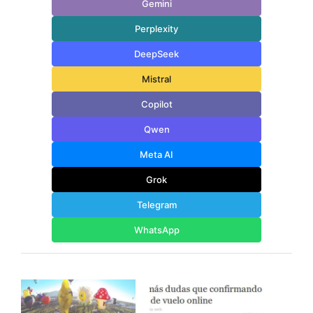
Gemini
Perplexity
DeepSeek
Mistral
Copilot
Qwen
Meta AI
Grok
Telegram
WhatsApp