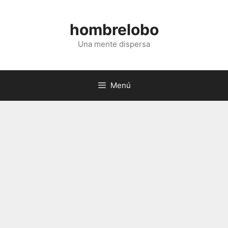
Saltar
al
hombrelobo
contenido
Una mente dispersa
Menú