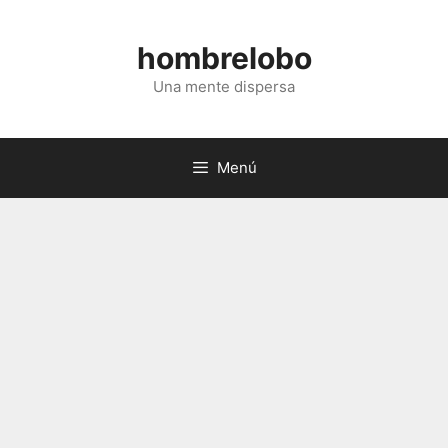
Saltar
al
hombrelobo
contenido
Una mente dispersa
Menú