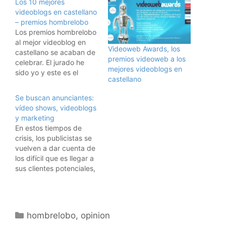
Los 10 mejores
videoblogs en castellano
– premios hombrelobo
Los premios hombrelobo
al mejor videoblog en
Videoweb Awards, los
castellano se acaban de
premios videoweb a los
celebrar. El jurado he
mejores videoblogs en
sido yo y este es el
castellano
resultado: 10 mejores
videoblogs en
Se buscan anunciantes:
castellano: MobuzzTV:
vídeo shows, videoblogs
Sin duda el mejor
y marketing
videoblog en español.
En estos tiempos de
Vídeos diarios, con las
crisis, los publicistas se
novedades del día. Bien
vuelven a dar cuenta de
realizados y con
los difícil que es llegar a
presentadora
sus clientes potenciales,
guapetona. Tema:
lo complicado que es
tecnología.…
tener clientes fieles y
leales a la marca.
Muchos corren a redes
Categorías
hombrelobo
,
opinion
sociales, bombardean