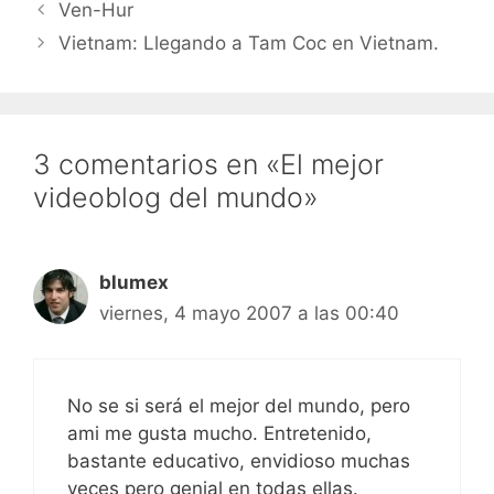
blogs con comunicados
Ven-Hur
de prensa, se gastan
Vietnam: Llegando a Tam Coc en Vietnam.
dinerales en publicidad…
3 comentarios en «El mejor
videoblog del mundo»
blumex
viernes, 4 mayo 2007 a las 00:40
No se si será el mejor del mundo, pero
ami me gusta mucho. Entretenido,
bastante educativo, envidioso muchas
veces pero genial en todas ellas.