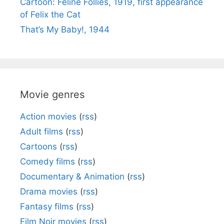
Cartoon: Feline Follies, 1919, first appearance
of Felix the Cat
That’s My Baby!, 1944
Movie genres
Action movies
(
rss
)
Adult films
(
rss
)
Cartoons
(
rss
)
Comedy films
(
rss
)
Documentary & Animation
(
rss
)
Drama movies
(
rss
)
Fantasy films
(
rss
)
Film Noir movies
(
rss
)