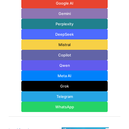
Google AI
Gemini
Perplexity
DeepSeek
Mistral
Copilot
Qwen
Meta AI
Grok
Telegram
WhatsApp