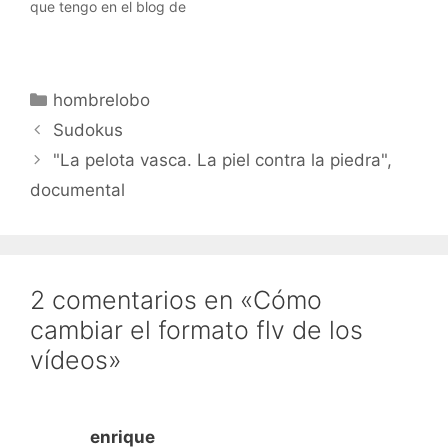
que tengo en el blog de
Insertar vídeo en tu
hombrelobo.He probado
página: Suscribiros a los
el sistema de afiliados
video feeds RSS:…
de Amazon (ver la barra
en el lateral derecho),
Categorías
hombrelobo
Tradedoubler y mil otras
redes.Pero ayer me llevé
Sudokus
una grata sorpresa al
"La pelota vasca. La piel contra la piedra",
encontrar Adbrite. Tiene
muchas cosas…
documental
2 comentarios en «Cómo
cambiar el formato flv de los
vídeos»
enrique