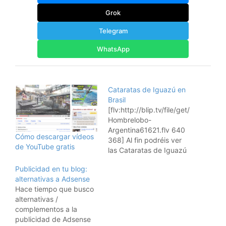
Grok
Telegram
WhatsApp
Cataratas de Iguazú en
Brasil
[flv:http://blip.tv/file/get/
Hombrelobo-
Argentina61621.flv 640
Cómo descargar vídeos
368] Al fin podréis ver
de YouTube gratis
las Cataratas de Iguazú
desde el lado Brasileño,
Publicidad en tu blog:
una vista impresionante,
alternativas a Adsense
y sorteando entre gente
Hace tiempo que busco
os enseño lo bonitas que
alternativas /
son. Esta es una lista de
complementos a la
hoteles que podéis
publicidad de Adsense
reservar en Iguazú.