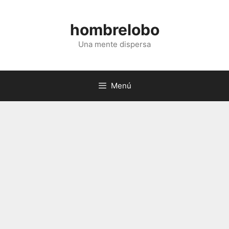
Saltar
al
hombrelobo
contenido
Una mente dispersa
Menú