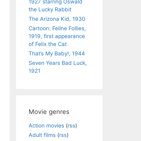
1927 starring Oswald
the Lucky Rabbit
The Arizona Kid, 1930
Cartoon: Feline Follies,
1919, first appearance
of Felix the Cat
That’s My Baby!, 1944
Seven Years Bad Luck,
1921
Movie genres
Action movies
(
rss
)
Adult films
(
rss
)