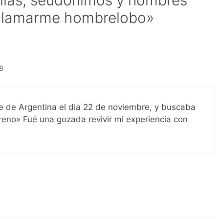
lias, seudónimos y nombres
e llamarme hombrelobo»
38
e de Argentina el dia 22 de noviembre, y buscaba
reno» Fué una gozada revivir mi experiencia con