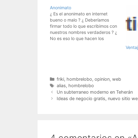
Anonimato
¿ Es el anonimato en internet
bueno o malo ? ¿ Deberíamos
firmar todo lo que escribimos con
nuestros nombres verdaderos ? ¿
No es eso lo que hacen los
periodistas y personas de bien ?
Venta
Pues no.Uno de los semanarios
más importantes del mundo, y sin
duda el más valiente,…
Categorías
friki
,
hombrelobo
,
opinion
,
web
Etiquetas
alias
,
hombrelobo
Un subterraneo moderno en Teherán
Ideas de negocio gratis, nuevo sitio 