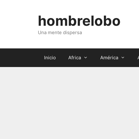
Saltar
al
hombrelobo
contenido
Una mente dispersa
Inicio
Africa
América