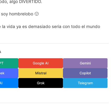
todo, algo DIVERTIDO.
, soy hombrelobo 🙂
e la vida ya es demasiado seria con todo el mundo
A
PT
Google AI
Gemini
eek
Mistral
Copilot
AI
Grok
Telegram