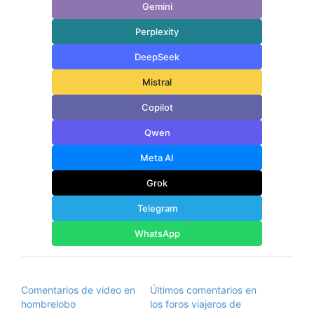
Gemini
Perplexity
DeepSeek
Mistral
Copilot
Qwen
Meta AI
Grok
Telegram
WhatsApp
Comentarios de video en
Últimos comentarios en
hombrelobo
los foros viajeros de