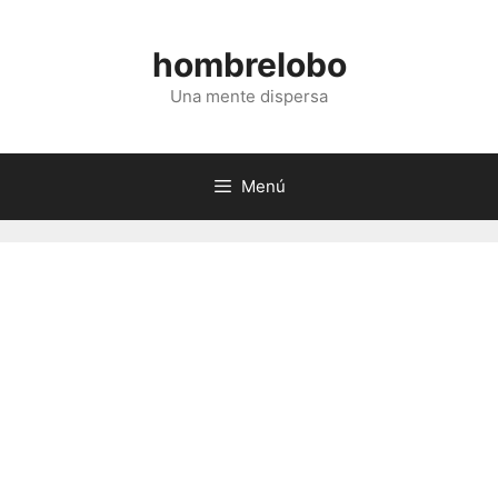
Saltar
al
hombrelobo
contenido
Una mente dispersa
Menú