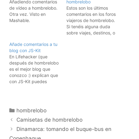
Añadiendo comentarios
hombrelobo
de vídeo a hombrelobo.
Estos son los últimos
Otra vez. Visto en
comentarios en los foros
Mashable.
viajeros de hombrelobo.
Si tenéis alguna duda
sobre viajes, destinos, o
simplemente queréis
Añade comentarios a tu
saber, visitadlos.
blog con JS-Kit
Subscribe to RSS
En Lifehacker (que
headline updates from:
después de hombrelobo
Powered by FeedBurner
es el mejor blog que
conozco :) explican que
con JS-Kit puedes
instalar muy
sencillamente
comentarios en cualquier
sitio o blog.Tan sólo
Categorías
hombrelobo
tienes que incluir una
línea de código a tu
Camisetas de hombrelobo
página, como he hecho
Dinamarca: tomando el buque-bus en
aquí:
Copenhague