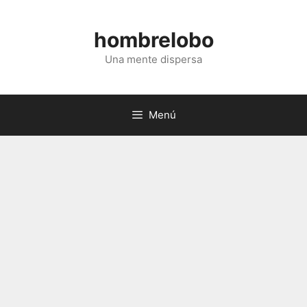
Saltar
al
hombrelobo
contenido
Una mente dispersa
Menú