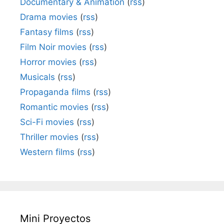
Documentary & Animation
(
rss
)
Drama movies
(
rss
)
Fantasy films
(
rss
)
Film Noir movies
(
rss
)
Horror movies
(
rss
)
Musicals
(
rss
)
Propaganda films
(
rss
)
Romantic movies
(
rss
)
Sci-Fi movies
(
rss
)
Thriller movies
(
rss
)
Western films
(
rss
)
Mini Proyectos