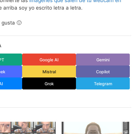
onvierte las
imágenes que salen de tu webcam en
e arriba soy yo escrito letra a letra.
 gusta 🙂
A
PT
Google AI
Gemini
eek
Mistral
Copilot
AI
Grok
Telegram