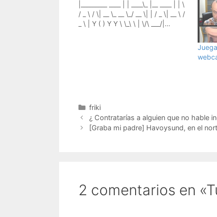
|_________ ____ | | ____\_ |__ ____ | | \
/ _ \ / \| __ \_ __ \_/ __ \| | / _ \| __ \ /
_ \ | Y ( ) Y Y \ \_\ \ | \/\ ___/|…
Juega
webc
Categorías
friki
¿ Contratarías a alguien que no hable in
[Graba mi padre] Havoysund, en el nor
2 comentarios en «