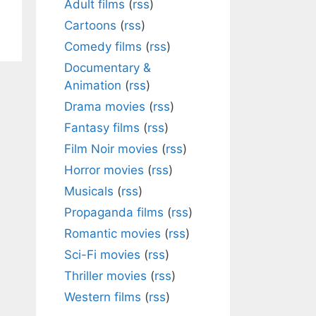
Adult films
(
rss
)
Cartoons
(
rss
)
Comedy films
(
rss
)
Documentary &
Animation
(
rss
)
Drama movies
(
rss
)
Fantasy films
(
rss
)
Film Noir movies
(
rss
)
Horror movies
(
rss
)
Musicals
(
rss
)
Propaganda films
(
rss
)
Romantic movies
(
rss
)
Sci-Fi movies
(
rss
)
Thriller movies
(
rss
)
Western films
(
rss
)