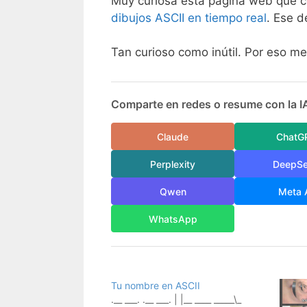
Muy curiosa esta página web que c
dibujos ASCII en tiempo real
. Ese d
Tan curioso como inútil. Por eso me
Comparte en redes o resume con la I
Claude
ChatG
Perplexity
DeepS
Qwen
Meta 
WhatsApp
Tu nombre en ASCII
.__ ___. .__ ___. | |__ ____ _____\_