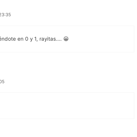
 23:35
éndote en 0 y 1, rayitas…. 😀
:05