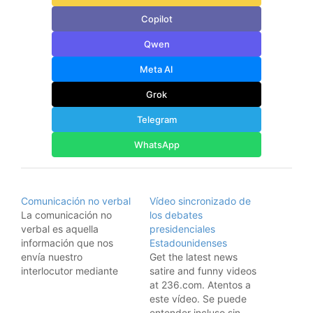
Copilot
Qwen
Meta AI
Grok
Telegram
WhatsApp
Comunicación no verbal
Vídeo sincronizado de
La comunicación no
los debates
verbal es aquella
presidenciales
información que nos
Estadounidenses
envía nuestro
Get the latest news
interlocutor mediante
satire and funny videos
gestos y posturas. Así,
at 236.com. Atentos a
podemos entender mejor
este vídeo. Se puede
a la persona que
entender incluso sin