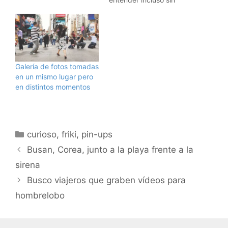
tenemos delante no solo
entender inglés. 236 se
por lo que dice
ha dedicado a
verbalmente, sino
sincronizar partes de los
también por lo que nos
3 debates
dice su cuerpo y su
presidenciales, para
postura. Y a veces,
demostrar que esos
Galería de fotos tomadas
ambas son…
mismos debates no son
en un mismo lugar pero
más que una actuación
en distintos momentos
de los candidatos muy
bien…
Categorías
curioso
,
friki
,
pin-ups
Busan, Corea, junto a la playa frente a la
sirena
Busco viajeros que graben vídeos para
hombrelobo