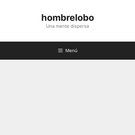
Saltar
al
hombrelobo
contenido
Una mente dispersa
Menú