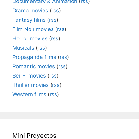
Documentary & Animation
(
rss
)
Drama movies
(
rss
)
Fantasy films
(
rss
)
Film Noir movies
(
rss
)
Horror movies
(
rss
)
Musicals
(
rss
)
Propaganda films
(
rss
)
Romantic movies
(
rss
)
Sci-Fi movies
(
rss
)
Thriller movies
(
rss
)
Western films
(
rss
)
Mini Proyectos