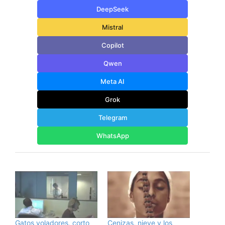
DeepSeek
Mistral
Copilot
Qwen
Meta AI
Grok
Telegram
WhatsApp
Gatos voladores, corto
Cenizas, nieve y los