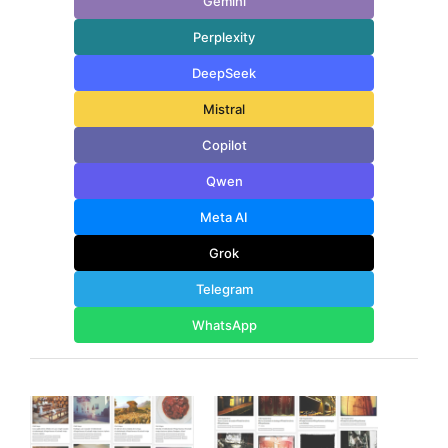
Gemini
Perplexity
DeepSeek
Mistral
Copilot
Qwen
Meta AI
Grok
Telegram
WhatsApp