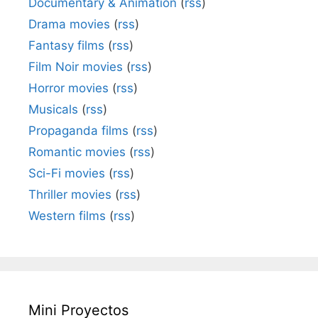
Documentary & Animation
(
rss
)
Drama movies
(
rss
)
Fantasy films
(
rss
)
Film Noir movies
(
rss
)
Horror movies
(
rss
)
Musicals
(
rss
)
Propaganda films
(
rss
)
Romantic movies
(
rss
)
Sci-Fi movies
(
rss
)
Thriller movies
(
rss
)
Western films
(
rss
)
Mini Proyectos