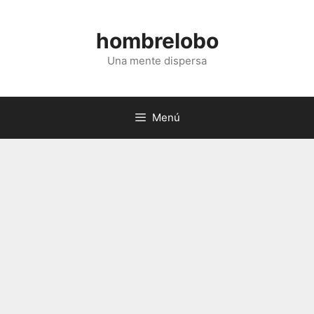
Saltar
al
hombrelobo
contenido
Una mente dispersa
Menú