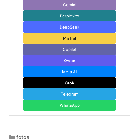
Gemini
Perplexity
DeepSeek
Mistral
Copilot
Qwen
Meta AI
Grok
Telegram
WhatsApp
Categorías
fotos