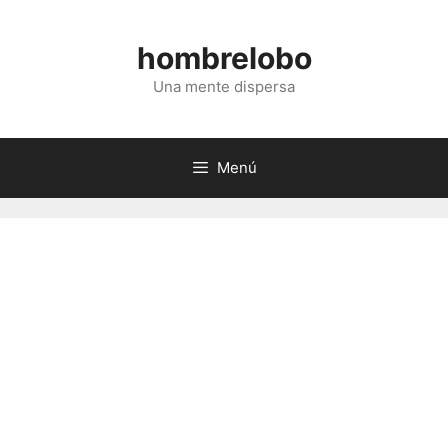
Saltar
al
hombrelobo
contenido
Una mente dispersa
Menú