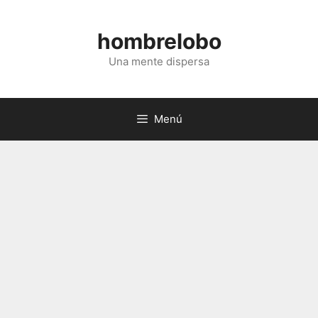
Saltar
al
hombrelobo
contenido
Una mente dispersa
Menú