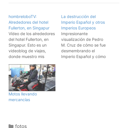
hombreloboTV:
La destrucción del
Alrededores del hotel
Imperio Español y otros
Fullerton, en Singapur
Imperios Europeos
Vídeo de los alrededores
Impresionante
del hotel Fullerton, en
visualización de Pedro
Singapur. Esto es un
M. Cruz de cómo se fue
videoblog de viajes,
desmembrando el
donde muestro mis
Imperio Español y cómo
viajes. Aquí están todos
fueron naciendo y
los vídeos de los viajes.
desapareciendo otros
Suscribiros a los feeds
Imperios Europeos a lo
RSS: Suscríbete a los
largo de los años, en un
vídeos de viajes de
vídeo que muestra sus
hombrelobo Para iPods y
tamaños relativos a lo
Motos llevando
AppleTVs, usad iTunes: Y
largo del tiempo y los
mercancías
para suscribiros al…
territorios añadidos y
separados. Visto en…
Categorías
fotos