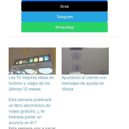
Grok
Telegram
WhatsApp
Las 10 mejores ideas en
Ayudando al cliente con
turismo y viajes de los
mensajes de ayuda en
últimos 12 meses
Vitoria
Esta semana publicaré
un libro electrónico de
viajes gratuito, ¿ te
interesa poner un
anuncio en él ?
Esta semana voy a sacar