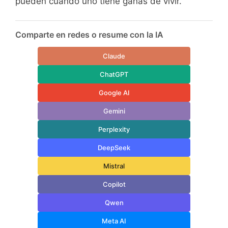
pueden cuando uno tiene ganas de vivir.
Comparte en redes o resume con la IA
Claude
ChatGPT
Google AI
Gemini
Perplexity
DeepSeek
Mistral
Copilot
Qwen
Meta AI