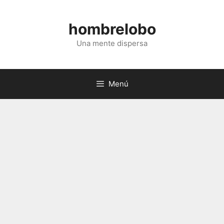
Saltar
al
hombrelobo
contenido
Una mente dispersa
Menú