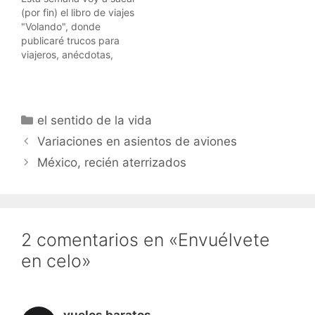
(por fin) el libro de viajes
"Volando", donde
publicaré trucos para
viajeros, anécdotas,
historias, un poco de
todo. Lo sacaré en
versiones PDF y EPUB
para que lo podáis
Categorías
el sentido de la vida
descargar, copiar y
enviar a vuestros amigos
Variaciones en asientos de aviones
si os gusta.Y si alguna
México, recién aterrizados
empresa relacionada
con viajes…
2 comentarios en «Envuélvete
en celo»
vuelos baratos