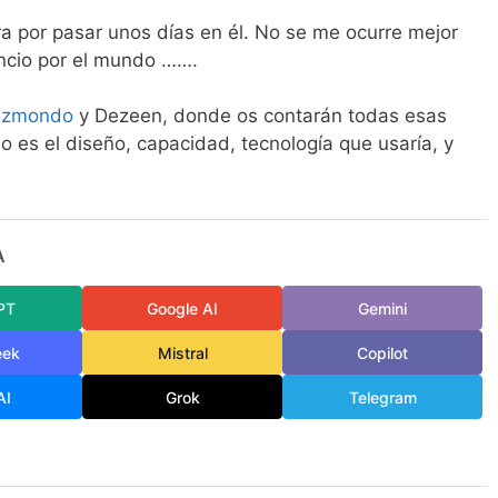
ra por pasar unos días en él. No se me ocurre mejor
encio por el mundo …….
izmondo
y Dezeen, donde os contarán todas esas
 es el diseño, capacidad, tecnología que usaría, y
A
PT
Google AI
Gemini
eek
Mistral
Copilot
AI
Grok
Telegram