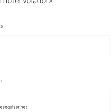
 hotel volador»
25
41
tesequiser.net