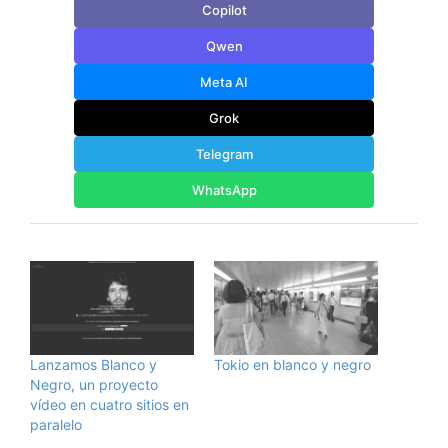
Copilot
Qwen
Meta AI
Grok
Telegram
WhatsApp
Lanzamos Blanco y
Tokio en blanco y negro
Negro, un proyecto
vídeo en cuatro sitios en
paralelo