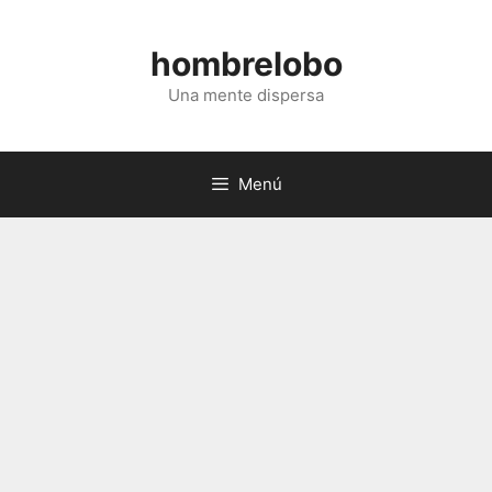
Saltar
al
hombrelobo
contenido
Una mente dispersa
Menú