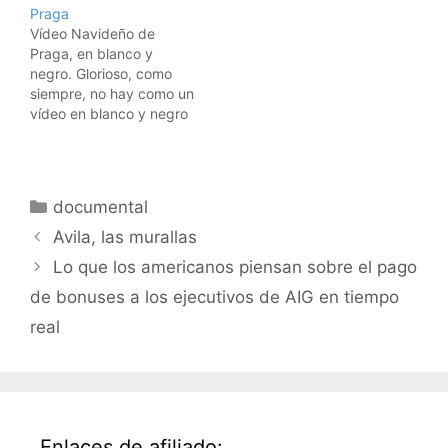
Praga
Vídeo Navideño de
Praga, en blanco y
negro. Glorioso, como
siempre, no hay como un
vídeo en blanco y negro
para que parezca un
buen vídeo ... y si no
mirad Blanco y Negro.
Categorías
documental
Avila, las murallas
Lo que los americanos piensan sobre el pago
de bonuses a los ejecutivos de AIG en tiempo
real
Enlaces de afiliado: