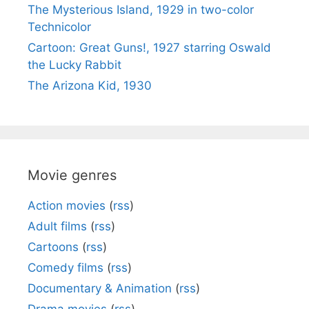
The Mysterious Island, 1929 in two-color
Technicolor
Cartoon: Great Guns!, 1927 starring Oswald
the Lucky Rabbit
The Arizona Kid, 1930
Movie genres
Action movies
(
rss
)
Adult films
(
rss
)
Cartoons
(
rss
)
Comedy films
(
rss
)
Documentary & Animation
(
rss
)
Drama movies
(
rss
)