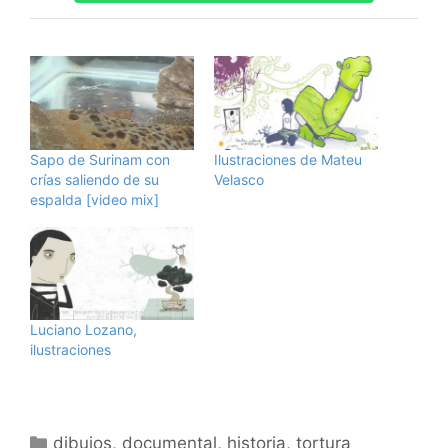
Sapo de Surinam con
Ilustraciones de Mateu
crías saliendo de su
Velasco
espalda [video mix]
Luciano Lozano,
ilustraciones
Categorías
dibujos
,
documental
,
historia
,
tortura