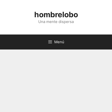
Saltar
al
hombrelobo
contenido
Una mente dispersa
Menú