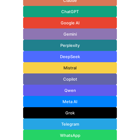
Claude
ChatGPT
Google AI
Gemini
Perplexity
DeepSeek
Mistral
Copilot
Qwen
Meta AI
Grok
Telegram
WhatsApp