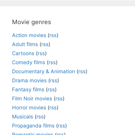
Movie genres
Action movies
(
rss
)
Adult films
(
rss
)
Cartoons
(
rss
)
Comedy films
(
rss
)
Documentary & Animation
(
rss
)
Drama movies
(
rss
)
Fantasy films
(
rss
)
Film Noir movies
(
rss
)
Horror movies
(
rss
)
Musicals
(
rss
)
Propaganda films
(
rss
)
Romantic movies
(
rss
)