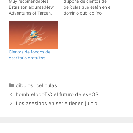
Muy recomendables.
dispone de cientos de
Estas son algunas:New
películas que están en el
Adventures of Tarzan,
dominio público (no
The (1935) Revenge of
tienen derechos de
Dr. X, The (1970)Sisters
autor) y que se pueden
of Death (1977)Fog
descargar libremente.
Island (1945)Beneath
Para ello sólo necesitáis
the 12-Mile Reef
un programa de
(1953)Africa Screams
descarga de torrents (mi
Cientos de fondos de
(1949)Dr. Tarr's Torture
favorito es Azureus) y un
escritorio gratuitos
Dungeon (1973)Dick
poco de paciencia. Así
Tracy (1945)Devil of the
que ¡ a descargar
Desert Against the Son
películas…
of…
Categorías
dibujos
,
peliculas
hombreloboTV: el futuro de eyeOS
Los asesinos en serie tienen juicio