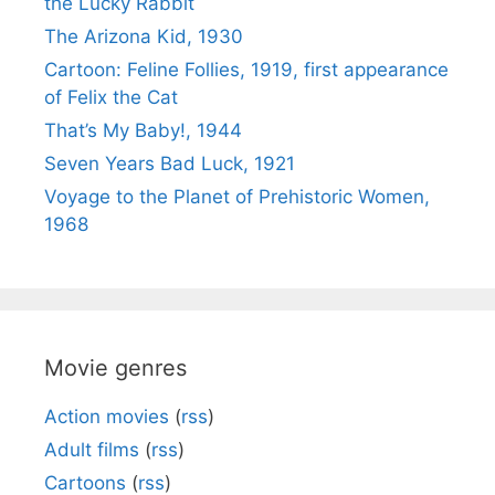
the Lucky Rabbit
The Arizona Kid, 1930
Cartoon: Feline Follies, 1919, first appearance
of Felix the Cat
That’s My Baby!, 1944
Seven Years Bad Luck, 1921
Voyage to the Planet of Prehistoric Women,
1968
Movie genres
Action movies
(
rss
)
Adult films
(
rss
)
Cartoons
(
rss
)