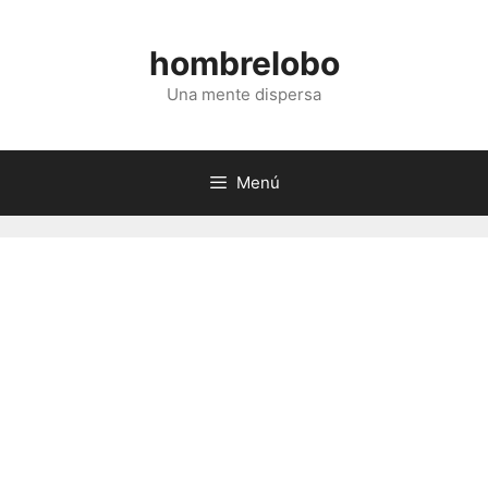
Saltar
al
hombrelobo
contenido
Una mente dispersa
Menú