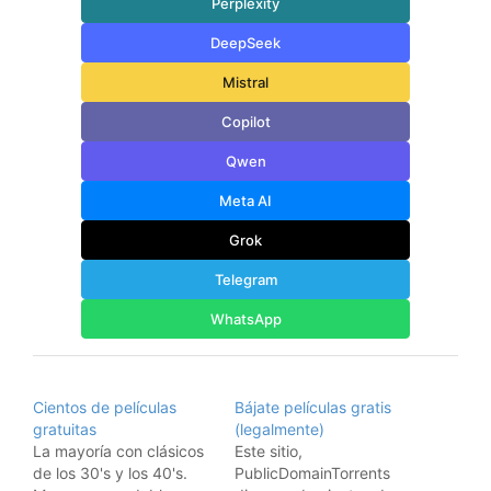
Perplexity
DeepSeek
Mistral
Copilot
Qwen
Meta AI
Grok
Telegram
WhatsApp
Cientos de películas
Bájate películas gratis
gratuitas
(legalmente)
La mayoría con clásicos
Este sitio,
de los 30's y los 40's.
PublicDomainTorrents