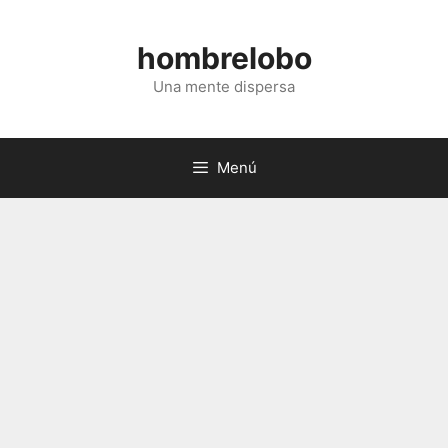
Saltar
al
hombrelobo
contenido
Una mente dispersa
Menú