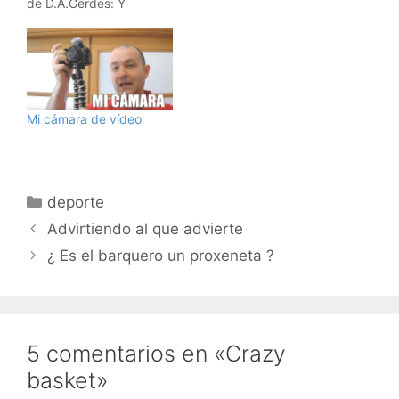
de D.A.Gerdes: Y
Barcelona, soñé mi
ciudad, de Munyoki: Los
dos estupendos, y con
ellos ya son 7 los vídeos
presentados. Ahora
tenemos que deliberar
Mi cámara de vídeo
sobre el mismo. Pero ....
a vosotros, .... ¿…
Categorías
deporte
Advirtiendo al que advierte
¿ Es el barquero un proxeneta ?
5 comentarios en «Crazy
basket»