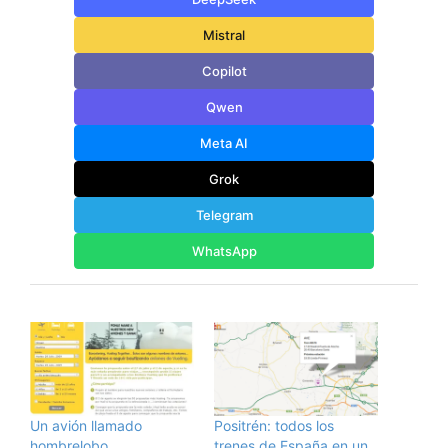
Mistral
Copilot
Qwen
Meta AI
Grok
Telegram
WhatsApp
Un avión llamado
Positrén: todos los
hombrelobo
trenes de España en un