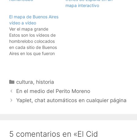
mapa interactivo
El mapa de Buenos Aires
vídeo a vídeo
Ver el mapa grande
Estos son los vídeos de
hombrelobo colocados
en cada sitio de Buenos
Aires en los que fueron
grabados. Pulsad sobre
cada camarita para
verlos, y arrastrar con el
ratón para mover el
Categorías
cultura
,
historia
mapa. Acabo de incluir
20 de ellos en los mapas
En el medio del Perito Moreno
de hombrelobo, donde
Yaplet, chat automáticos en cualquier página
ya…
5 comentarios en «El Cid