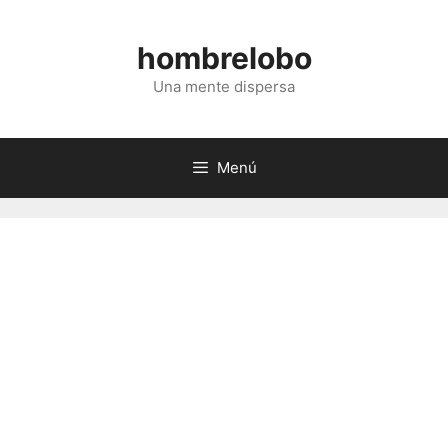
Saltar
al
hombrelobo
contenido
Una mente dispersa
Menú