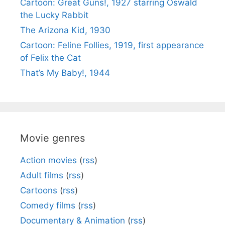
Cartoon: Great Guns!, 1927 starring Oswald
the Lucky Rabbit
The Arizona Kid, 1930
Cartoon: Feline Follies, 1919, first appearance
of Felix the Cat
That’s My Baby!, 1944
Movie genres
Action movies
(
rss
)
Adult films
(
rss
)
Cartoons
(
rss
)
Comedy films
(
rss
)
Documentary & Animation
(
rss
)