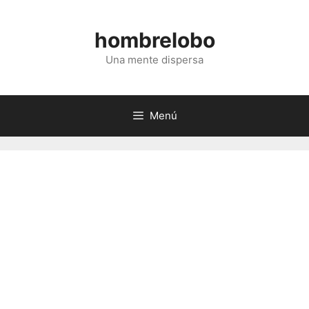
Saltar
al
hombrelobo
contenido
Una mente dispersa
Menú