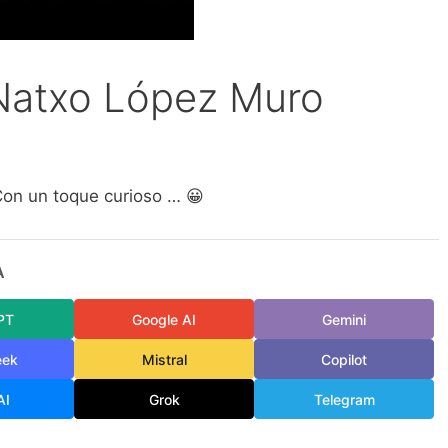
Natxo López Muro
Con un toque curioso … 😀
A
PT
Google AI
Gemini
eek
Mistral
Copilot
AI
Grok
Telegram