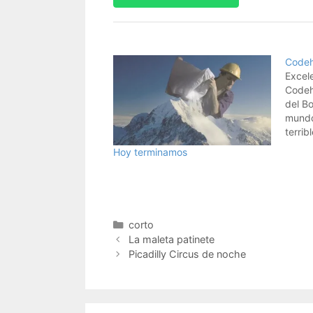
Codeh
Excele
Codeh
del B
mundo
terrib
poco 
Hoy terminamos
día, e
toque
pero g
Categorías
corto
La maleta patinete
Picadilly Circus de noche