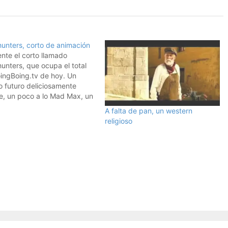
unters, corto de animación
nte el corto llamado
unters, que ocupa el total
oingBoing.tv de hoy. Un
 futuro deliciosamente
le, un poco a lo Mad Max, un
a lo Blade Runner (pero de
A falta de pan, un western
so sí, día oscuro) y con un
religioso
 de Corto Maltés. Como sea,
enial.