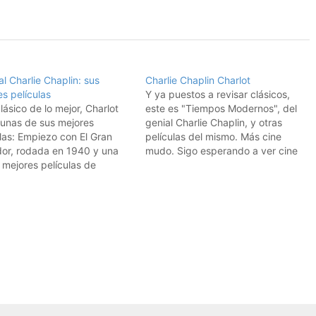
al Charlie Chaplin: sus
Charlie Chaplin Charlot
s películas
Y ya puestos a revisar clásicos,
lásico de lo mejor, Charlot
este es "Tiempos Modernos", del
gunas de sus mejores
genial Charlie Chaplin, y otras
las: Empiezo con El Gran
películas del mismo. Más cine
dor, rodada en 1940 y una
mudo. Sigo esperando a ver cine
 mejores películas de
español en el dominio público,
t: Otra de las más
seguiré buscando .....
idas es Luces de la ciudad,
31: El Vagabundo, de 1916,
bra maestra: El aventurero,