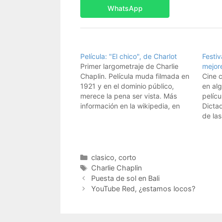
WhatsApp
Película: "El chico", de Charlot
Festiv
Primer largometraje de Charlie
mejore
Chaplin. Película muda filmada en
Cine c
1921 y en el dominio público,
en al
merece la pena ser vista. Más
pelícu
información en la wikipedia, en
Dicta
The Kid.Otras películas de Charlie
de las
Chaplin, Charlot: "El inmigrante" y
Charlo
"Tiempos Modernos".
conoc
de 19
otra o
Categorías
clasico
,
corto
de…
Etiquetas
Charlie Chaplin
Puesta de sol en Bali
YouTube Red, ¿estamos locos?