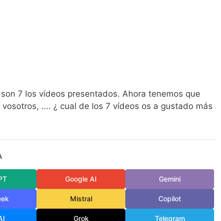
a son 7 los vídeos presentados. Ahora tenemos que
 vosotros, …. ¿ cual de los 7 vídeos os a gustado más
A
PT
Google AI
Gemini
eek
Mistral
Copilot
AI
Grok
Telegram