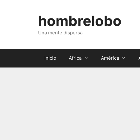
Saltar
al
hombrelobo
contenido
Una mente dispersa
Inicio
Africa
América