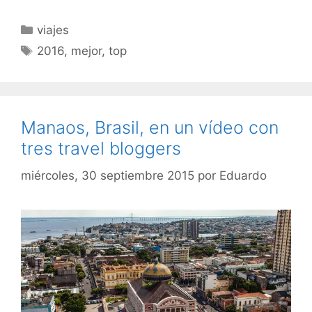
Categorías
viajes
Etiquetas
2016
,
mejor
,
top
Manaos, Brasil, en un vídeo con
tres travel bloggers
miércoles, 30 septiembre 2015
por
Eduardo