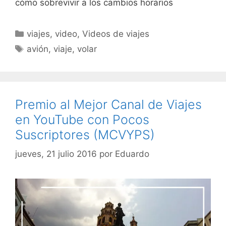
cómo sobrevivir a los cambios horarios
Categorías
viajes
,
video
,
Videos de viajes
Etiquetas
avión
,
viaje
,
volar
Premio al Mejor Canal de Viajes
en YouTube con Pocos
Suscriptores (MCVYPS)
jueves, 21 julio 2016
por
Eduardo