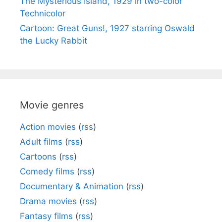
The Mysterious Island, 1929 in two-color
Technicolor
Cartoon: Great Guns!, 1927 starring Oswald
the Lucky Rabbit
Movie genres
Action movies
(
rss
)
Adult films
(
rss
)
Cartoons
(
rss
)
Comedy films
(
rss
)
Documentary & Animation
(
rss
)
Drama movies
(
rss
)
Fantasy films
(
rss
)