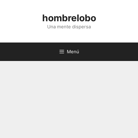
Saltar
al
hombrelobo
contenido
Una mente dispersa
Menú