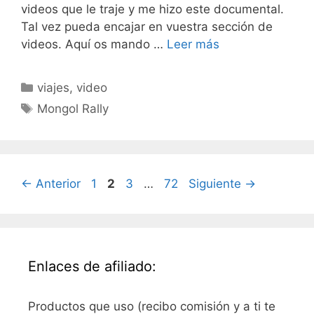
videos que le traje y me hizo este documental.
Tal vez pueda encajar en vuestra sección de
videos. Aquí os mando …
Leer más
Categorías
viajes
,
video
Etiquetas
Mongol Rally
Página
Página
Página
Página
←
Anterior
1
2
3
…
72
Siguiente
→
Enlaces de afiliado:
Productos que uso (recibo comisión y a ti te