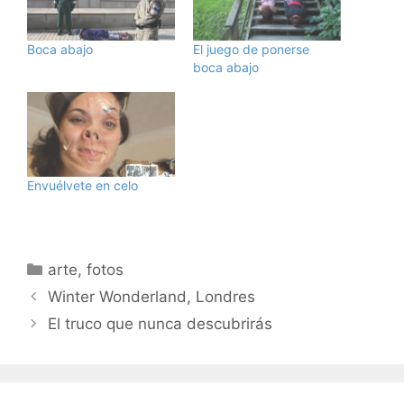
Boca abajo
El juego de ponerse
boca abajo
Envuélvete en celo
Categorías
arte
,
fotos
Winter Wonderland, Londres
El truco que nunca descubrirás