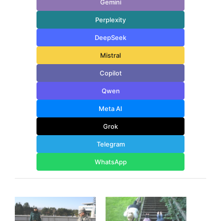
Gemini
Perplexity
DeepSeek
Mistral
Copilot
Qwen
Meta AI
Grok
Telegram
WhatsApp