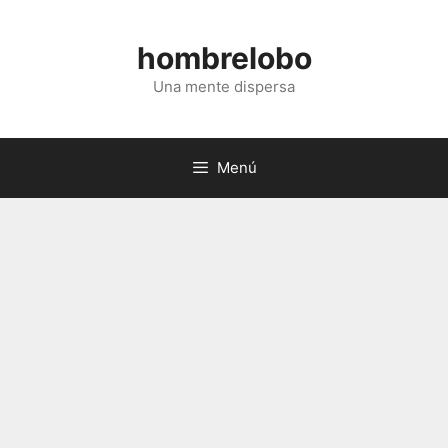
Saltar
al
hombrelobo
contenido
Una mente dispersa
Menú