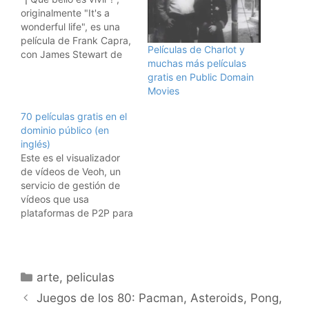
originalmente "It's a
wonderful life", es una
película de Frank Capra,
Películas de Charlot y
con James Stewart de
muchas más películas
protagonista. Hay gente
gratis en Public Domain
que dice que es una de
Movies
las obras maestras de
todos los tiempos, y
70 películas gratis en el
desde luego es una
dominio público (en
buena película, que
inglés)
ahora podéis disfrutar en
Este es el visualizador
inglés…
de vídeos de Veoh, un
servicio de gestión de
vídeos que usa
plataformas de P2P para
su distribución. He
añadido un canal de
películas clásicas en el
dominio público en
Categorías
arte
,
peliculas
inglés para que las
disfrutéis. Alrededor de
Juegos de los 80: Pacman, Asteroids, Pong,