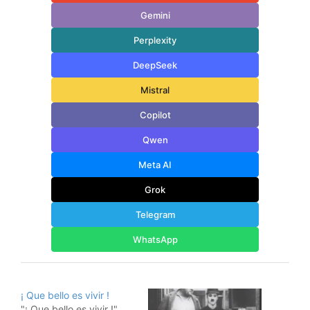
Gemini
Perplexity
DeepSeek
Mistral
Copilot
Qwen
Meta AI
Grok
Telegram
WhatsApp
¡ Que bello es vivir !
"¡ Que bello es vivir !",