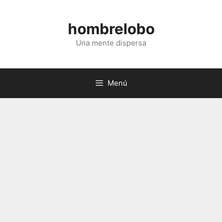
Saltar
al
hombrelobo
contenido
Una mente dispersa
Menú