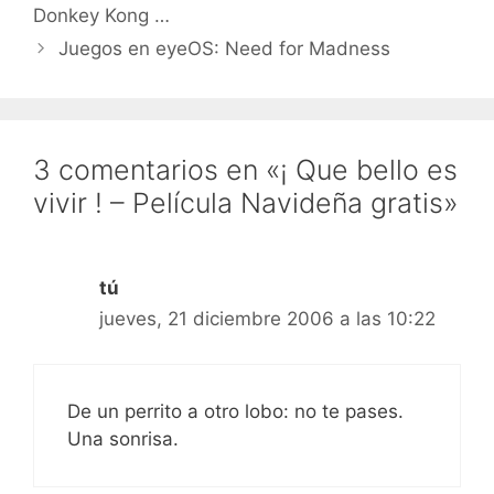
70 películas para
Donkey Kong …
descargar gratis. Todas
películas completas.
Juegos en eyeOS: Need for Madness
Simplemente…
3 comentarios en «¡ Que bello es
vivir ! – Película Navideña gratis»
tú
jueves, 21 diciembre 2006 a las 10:22
De un perrito a otro lobo: no te pases.
Una sonrisa.