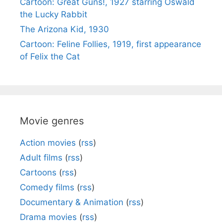
Cartoon: Great Guns!, 1927 starring Oswald
the Lucky Rabbit
The Arizona Kid, 1930
Cartoon: Feline Follies, 1919, first appearance
of Felix the Cat
Movie genres
Action movies
(
rss
)
Adult films
(
rss
)
Cartoons
(
rss
)
Comedy films
(
rss
)
Documentary & Animation
(
rss
)
Drama movies
(
rss
)