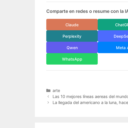
Comparte en redes o resume con la I
Claude
ChatG
Perplexity
DeepS
Qwen
Meta 
WhatsApp
Categorías
arte
Las 10 mejores líneas aereas del mund
La llegada del americano a la luna, hac