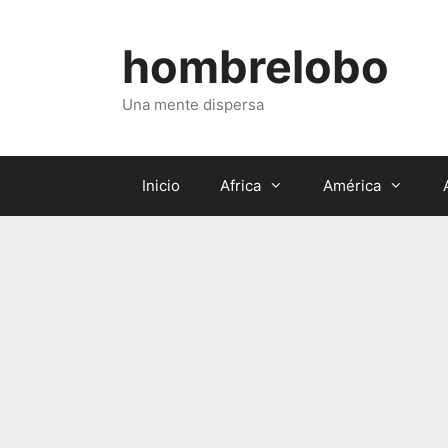
Saltar
al
hombrelobo
contenido
Una mente dispersa
Inicio
Africa
América