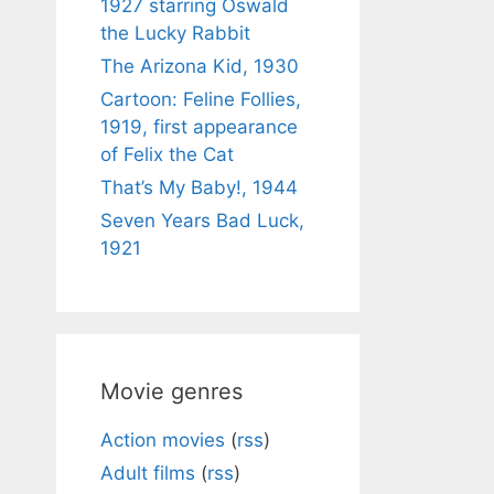
1927 starring Oswald
the Lucky Rabbit
The Arizona Kid, 1930
Cartoon: Feline Follies,
1919, first appearance
of Felix the Cat
That’s My Baby!, 1944
Seven Years Bad Luck,
1921
Movie genres
Action movies
(
rss
)
Adult films
(
rss
)