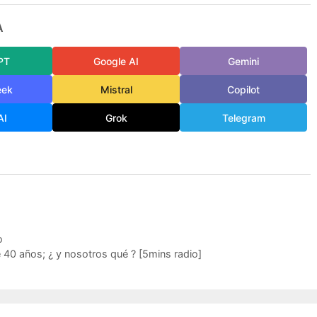
A
PT
Google AI
Gemini
eek
Mistral
Copilot
AI
Grok
Telegram
o
e 40 años; ¿ y nosotros qué ? [5mins radio]