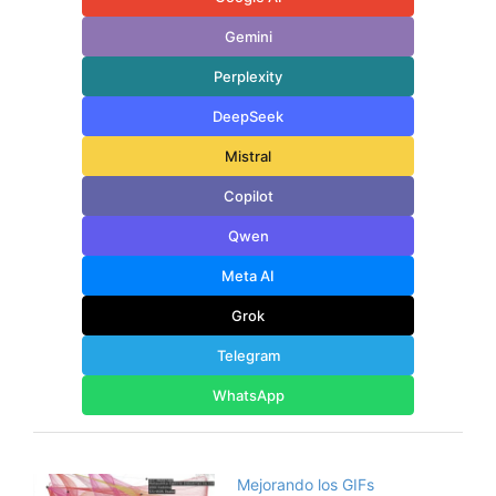
Gemini
Perplexity
DeepSeek
Mistral
Copilot
Qwen
Meta AI
Grok
Telegram
WhatsApp
Mejorando los GIFs