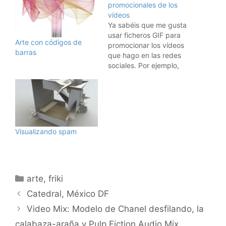
promocionales de los
vídeos
Ya sabéis que me gusta
usar ficheros GIF para
Arte con códigos de
promocionar los vídeos
barras
que hago en las redes
sociales. Por ejemplo,
este GIF de arriba está
hecho con los 15
primeros segundos de
este vídeo en Cabo da
Roca en Portugal. La
ventaja de usar ficheros
Visualizando spam
GIF es que estos se…
Categorías
arte
,
friki
Catedral, México DF
Video Mix: Modelo de Chanel desfilando, la
calabaza-araña y Pulp Fiction Audio Mix