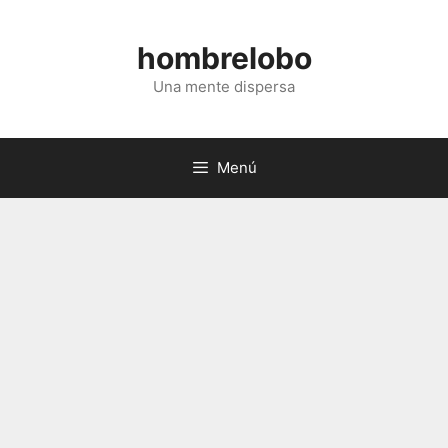
Saltar
al
hombrelobo
contenido
Una mente dispersa
Menú