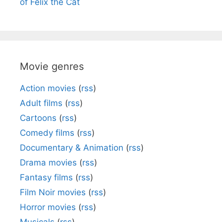
of Felix the Cat
Movie genres
Action movies
(
rss
)
Adult films
(
rss
)
Cartoons
(
rss
)
Comedy films
(
rss
)
Documentary & Animation
(
rss
)
Drama movies
(
rss
)
Fantasy films
(
rss
)
Film Noir movies
(
rss
)
Horror movies
(
rss
)
Musicals
(
rss
)