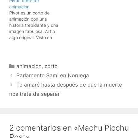
Pivot, corto de
de protagonistas. Muy
animación
recomendable. Visto en
Pivot es un corto de
La viga en mi ojo.
animación con una
historia trepidante y una
imagen fabulosa. Al fin
algo original. Visto en
GuiM.
Categorías
animacion
,
corto
Parlamento Sami en Noruega
Te amaré hasta después de que la muerte
nos trate de separar
2 comentarios en «Machu Picchu
Post»