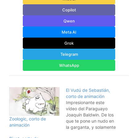
Copilot
Qwen
Meta AI
Grok
Telegram
WhatsApp
El Vudú de Sebastián,
corto de animación
Impresionante este
vídeo del Paraguayo
Joaquín Baldwin. De los
Zoologic, corto de
que te pone un nudo en
animación
la garganta, y solamente
con muñecos de trapo