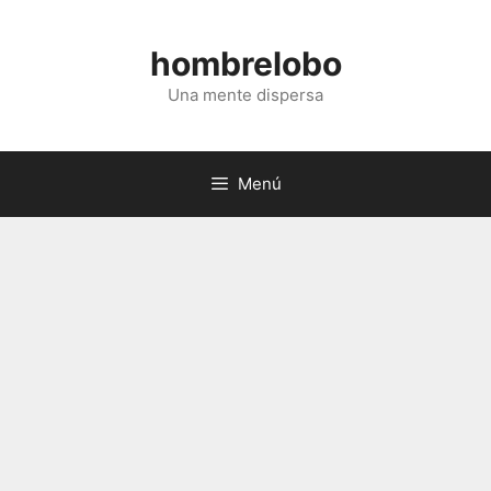
Saltar
al
hombrelobo
contenido
Una mente dispersa
Menú