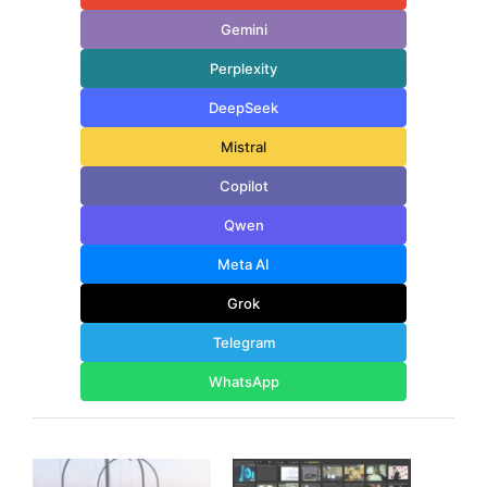
Gemini
Perplexity
DeepSeek
Mistral
Copilot
Qwen
Meta AI
Grok
Telegram
WhatsApp