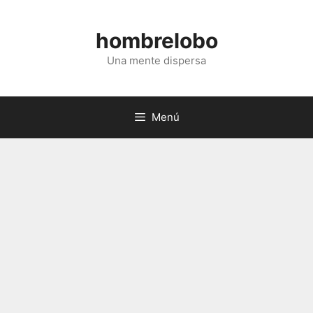
Saltar
al
hombrelobo
contenido
Una mente dispersa
Menú