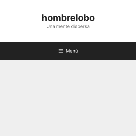
Saltar
al
hombrelobo
contenido
Una mente dispersa
Menú