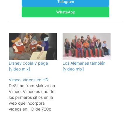
Telegram
WhatsApp
Disney copia y pega
Los Alemanes también
[video mix]
[video mix]
Vimeo, vídeos en HD
DeSlime from Makivo on
Vimeo. Vimeo es uno de
los primeros sitios en la
web que incorpora
vídeos en HD de 720p
de resolución. Este es un
ejemplo simple. Si usáis
pantalla completa, veréis