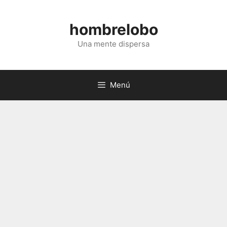
Saltar
al
hombrelobo
contenido
Una mente dispersa
Menú