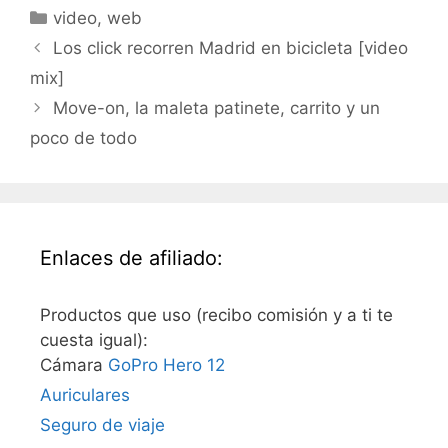
que la calidad es
Categorías
video
,
web
impresionante. Otros
sitios hace tiempo que
Los click recorren Madrid en bicicleta [video
usan vídeos de alta
mix]
calidad, especialmente…
Move-on, la maleta patinete, carrito y un
poco de todo
Enlaces de afiliado:
Productos que uso (recibo comisión y a ti te
cuesta igual):
Cámara
GoPro Hero 12
Auriculares
Seguro de viaje