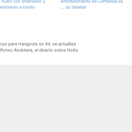
s A380 con ordenador y
entretenimiento de Lufthansa es
tenimiento a bordo
… ¡tu tableta!
yo para Hangouts on Air, se actualiza
lfonso Alcántara, el directo sobre HoAs