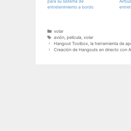
para su sistema de
Airbu
entretenimiento a bordo
entre
Categorías
volar
Etiquetas
avión
,
película
,
volar
Hangout Toolbox, la herramienta de apo
Creación de Hangouts en directo con A