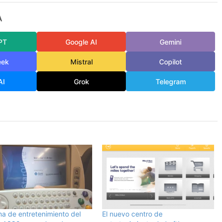
A
PT
Google AI
Gemini
eek
Mistral
Copilot
AI
Grok
Telegram
ma de entretenimiento del
El nuevo centro de