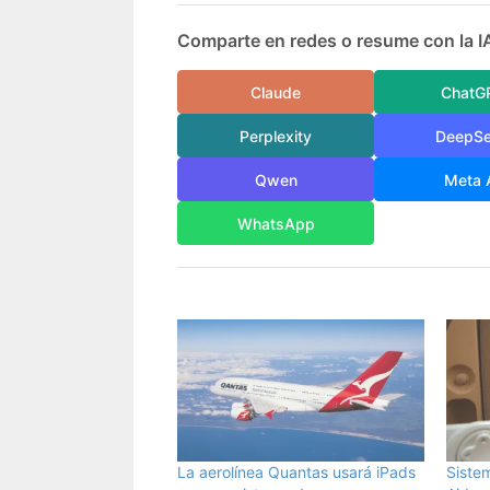
Comparte en redes o resume con la I
Claude
ChatG
Perplexity
DeepS
Qwen
Meta 
WhatsApp
La aerolínea Quantas usará iPads
Siste