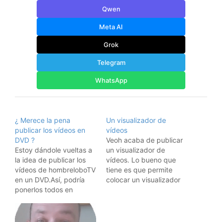
Qwen
Meta AI
Grok
Telegram
WhatsApp
¿ Merece la pena
Un visualizador de
publicar los vídeos en
vídeos
DVD ?
Veoh acaba de publicar
Estoy dándole vueltas a
un visualizador de
la idea de publicar los
vídeos. Lo bueno que
vídeos de hombreloboTV
tiene es que permite
en un DVD.Así, podría
colocar un visualizador
ponerlos todos en
con un montón de
máxima calidad. Los
vídeos en él. Así que
grabados con el teléfono
aquí tenéis el de
se verían más o menos
hombreloboTV, por