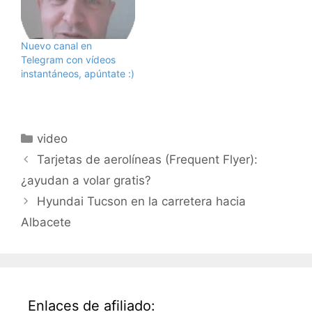
igual, pero los demás
ahora en pruebas. Si
aumentarían su calidad
gusta, lo colocaré en la
sustancialmente.¿
página de
Nuevo canal en
Merece la pena ? ¿ La
hombreloboTV.
Telegram con vídeos
gente pagaría 10 euros
instantáneos, apúntate :)
por…
Categorías
video
Tarjetas de aerolíneas (Frequent Flyer):
¿ayudan a volar gratis?
Hyundai Tucson en la carretera hacia
Albacete
Enlaces de afiliado: