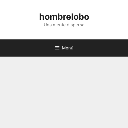
Saltar
al
hombrelobo
contenido
Una mente dispersa
Menú