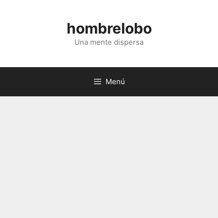
Saltar
al
hombrelobo
contenido
Una mente dispersa
Menú