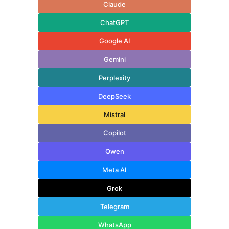
Claude
ChatGPT
Google AI
Gemini
Perplexity
DeepSeek
Mistral
Copilot
Qwen
Meta AI
Grok
Telegram
WhatsApp