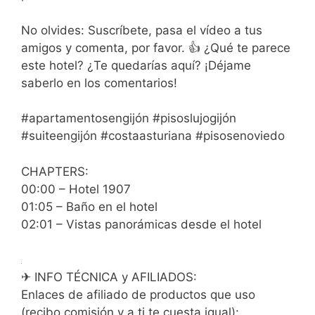
No olvides: Suscríbete, pasa el vídeo a tus
amigos y comenta, por favor. 👍 ¿Qué te parece
este hotel? ¿Te quedarías aquí? ¡Déjame
saberlo en los comentarios!
#apartamentosengijón #pisoslujogijón
#suiteengijón #costaasturiana #pisosenoviedo
CHAPTERS:
00:00 – Hotel 1907
01:05 – Baño en el hotel
02:01 – Vistas panorámicas desde el hotel
✈ INFO TÉCNICA y AFILIADOS:
Enlaces de afiliado de productos que uso
(recibo comisión y a ti te cuesta igual):