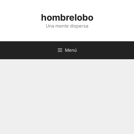
Saltar
al
hombrelobo
contenido
Una mente dispersa
Menú