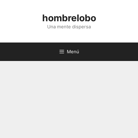
Saltar
al
hombrelobo
contenido
Una mente dispersa
Menú