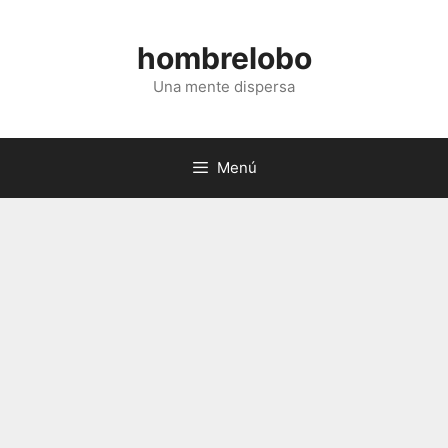
Saltar
al
hombrelobo
contenido
Una mente dispersa
Menú