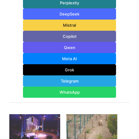
Perplexity
DeepSeek
Mistral
Copilot
Qwen
Meta AI
Grok
Telegram
WhatsApp