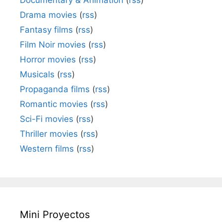
Documentary & Animation
(
rss
)
Drama movies
(
rss
)
Fantasy films
(
rss
)
Film Noir movies
(
rss
)
Horror movies
(
rss
)
Musicals
(
rss
)
Propaganda films
(
rss
)
Romantic movies
(
rss
)
Sci-Fi movies
(
rss
)
Thriller movies
(
rss
)
Western films
(
rss
)
Mini Proyectos